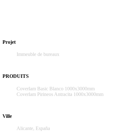
Projet
Immeuble de bureaux
PRODUITS
Coverlam Basic Blanco 1000x3000mm
Coverlam Pirineos Antracita 1000x3000mm
Ville
Alicante, España