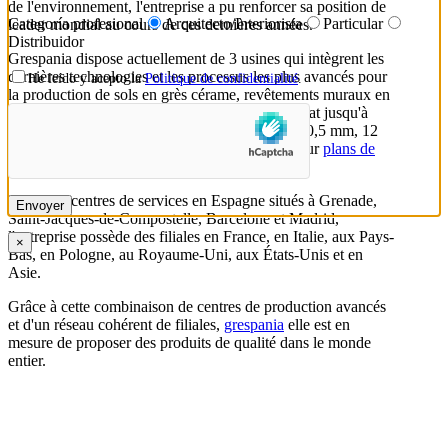
de l'environnement, l'entreprise a pu renforcer sa position de
Categoría profesional
Arquitecto/Interiorista
Particular
leader mondial au cours de ces dernières années.
Distribuidor
Grespania dispose actuellement de 3 usines qui intègrent les
dernières technologies et les processus les plus avancés pour
He leído y acepto la
Politique de confidentialité
.
la production de sols en grès cérame, revêtements muraux en
pâte blanche, stratifiés en porcelaine grand format jusqu'à
120x360 cm et épaisseurs réduites et 5,6 mm, 10,5 mm, 12
mm et 20 plaques de mm d'épaisseur idéales pour
plans de
travail de cuisine
, tables ou armoires.
Outre ses centres de services en Espagne situés à Grenade,
Saint-Jacques-de-Compostelle, Barcelone et Madrid,
l'entreprise possède des filiales en France, en Italie, aux Pays-
×
Bas, en Pologne, au Royaume-Uni, aux États-Unis et en
Asie.
Grâce à cette combinaison de centres de production avancés
et d'un réseau cohérent de filiales,
grespania
elle est en
mesure de proposer des produits de qualité dans le monde
entier.