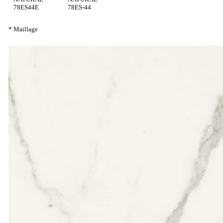
78ES44E
78ES-44
* Maillage