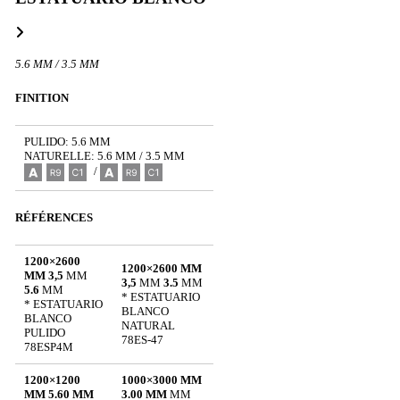
5.6 MM / 3.5 MM
FINITION
PULIDO: 5.6 MM
NATURELLE: 5.6 MM / 3.5 MM
/
RÉFÉRENCES
1200×2600
1200×2600 MM
MM 3,5
MM
3,5
MM
3.5
MM
5.6
MM
* ESTATUARIO
* ESTATUARIO
BLANCO
BLANCO
NATURAL
PULIDO
78ES-47
78ESP4M
1200×1200
1000×3000 MM
MM 5.60 MM
3.00 MM
MM