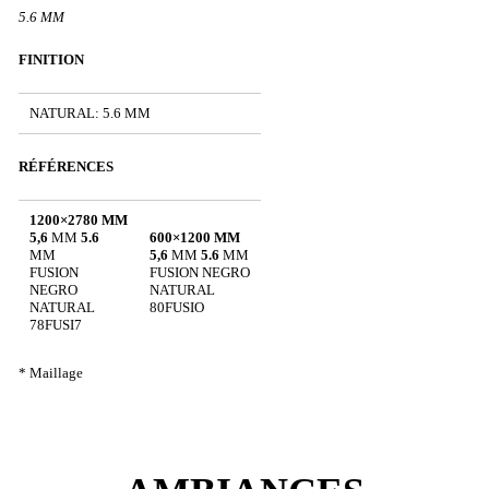
5.6 MM
FINITION
NATURAL: 5.6 MM
RÉFÉRENCES
1200×2780 MM
5,6
MM
5.6
600×1200 MM
MM
5,6
MM
5.6
MM
FUSION
FUSION NEGRO
NEGRO
NATURAL
NATURAL
80FUSIO
78FUSI7
* Maillage