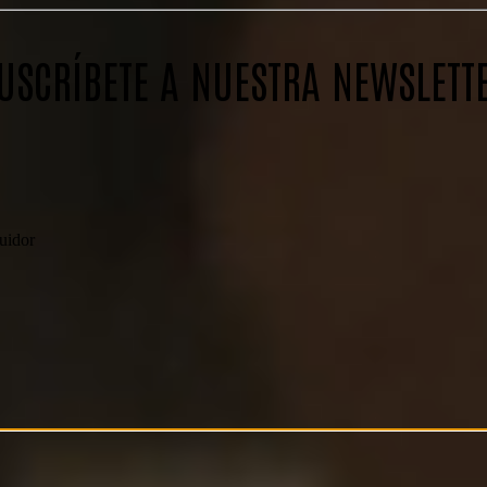
USCRÍBETE A NUESTRA NEWSLETT
buidor