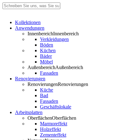
Zu
Hauptinhalt
Suche
wechseln
schließen
Search
Menü
Kollektionen
Anwendungen
Innenbereich
Innenbereich
Verkleidungen
Böden
Küchen
Bäder
Möbel
Außenbereich
Außenbereich
Fassaden
Renovierungen
Renovierungen
Renovierungen
Küche
Bad
Fassaden
Geschäftslokale
Arbeitsplatten
Oberflächen
Oberflächen
Marmoreffekt
Holzeffekt
Zementeffekt