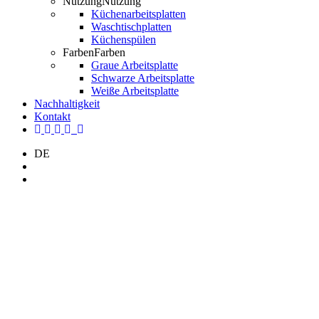
Nutzung
Nutzung
Küchenarbeitsplatten
Waschtischplatten
Küchenspülen
Farben
Farben
Graue Arbeitsplatte
Schwarze Arbeitsplatte
Weiße Arbeitsplatte
Nachhaltigkeit
Kontakt
Twitter
Facebook
Pinterest
LinkedIn
YouTube
Instagram
DE
Search
Menü