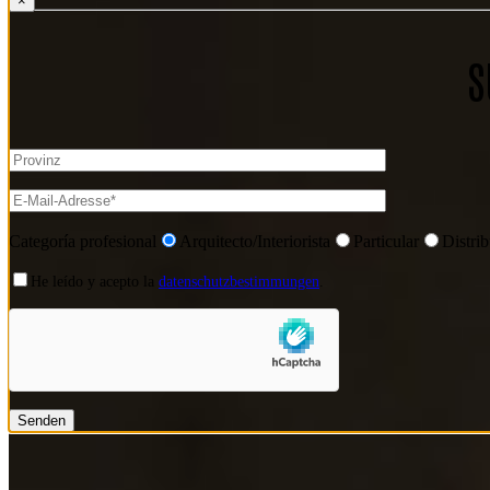
×
S
Categoría profesional
Arquitecto/Interiorista
Particular
Distri
He leído y acepto la
datenschutzbestimmungen
.