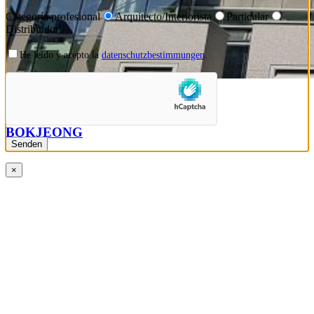
Categoría profesional
Arquitecto/Interiorista
Particular
Distribuidor
He leído y acepto la
datenschutzbestimmungen
.
BIBLIOTECA
PÚBLICA,
BOKJEONG
×