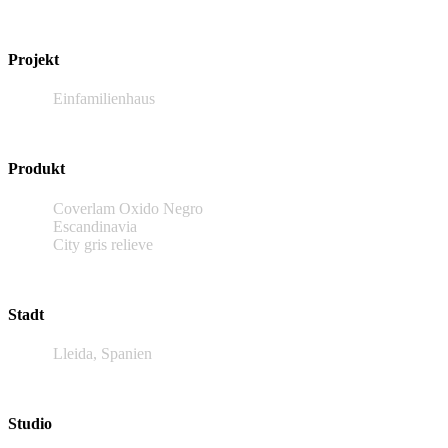
Projekt
Einfamilienhaus
Produkt
Coverlam Oxido Negro
Escandinavia
City gris relieve
Stadt
Lleida, Spanien
Studio