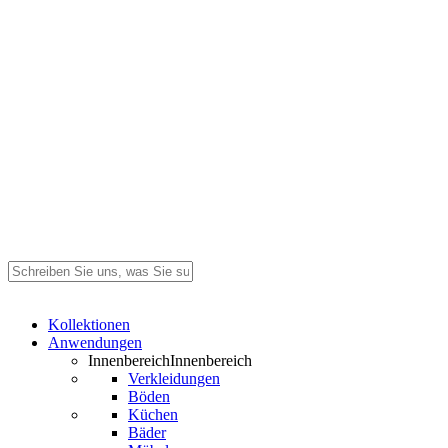
Suche
schließen
Search
Menü
Kollektionen
Anwendungen
Innenbereich
Innenbereich
Verkleidungen
Böden
Küchen
Bäder