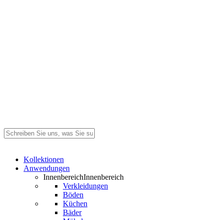
Suche
schließen
Search
Menü
Kollektionen
Anwendungen
Innenbereich
Innenbereich
Verkleidungen
Böden
Küchen
Bäder