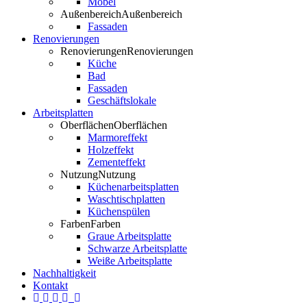
Möbel
Außenbereich
Außenbereich
Fassaden
Renovierungen
Renovierungen
Renovierungen
Küche
Bad
Fassaden
Geschäftslokale
Arbeitsplatten
Oberflächen
Oberflächen
Marmoreffekt
Holzeffekt
Zementeffekt
Nutzung
Nutzung
Küchenarbeitsplatten
Waschtischplatten
Küchenspülen
Farben
Farben
Graue Arbeitsplatte
Schwarze Arbeitsplatte
Weiße Arbeitsplatte
Nachhaltigkeit
Kontakt
Twitter
Facebook
Pinterest
LinkedIn
YouTube
Instagram