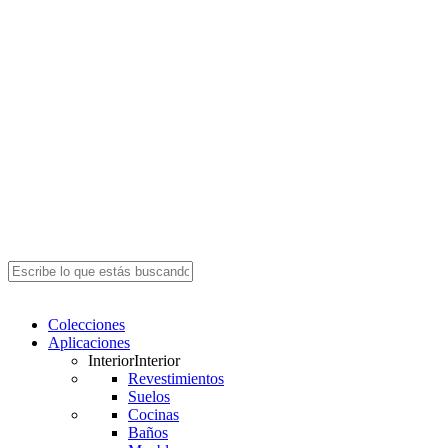
Close
Search
search
Menu
Colecciones
Aplicaciones
Interior
Interior
Revestimientos
Suelos
Cocinas
Baños