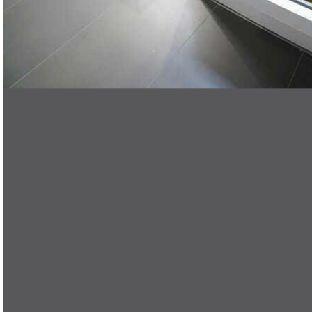
ES
search
Menu