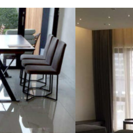
HOTEL
ARTE
SUWON,
COREA
DEL
SUR