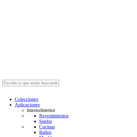
Close
Search
search
Menu
Colecciones
Aplicaciones
Interior
Interior
Revestimientos
Suelos
Cocinas
Baños