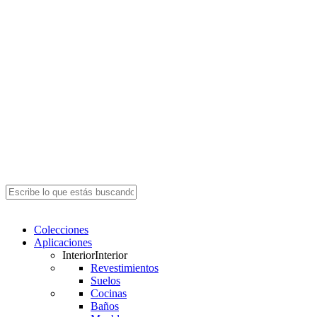
Close
Search
search
Menu
Colecciones
Aplicaciones
Interior
Interior
Revestimientos
Suelos
Cocinas
Baños