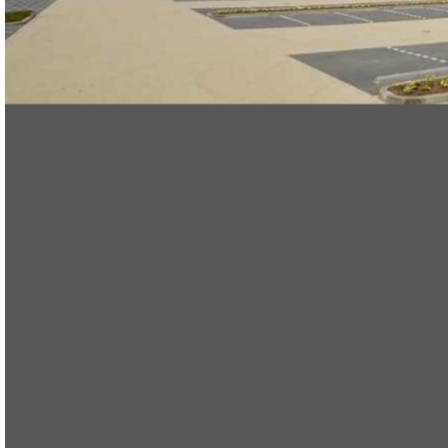
ES
search
Menu