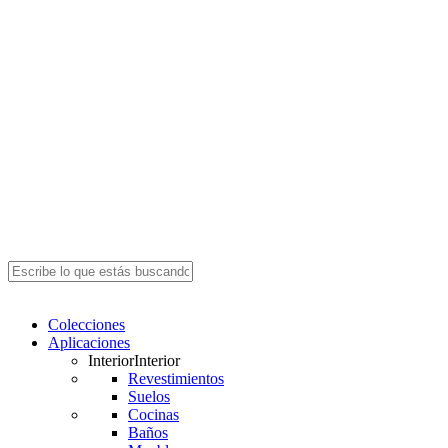
Close
Search
search
Menu
Colecciones
Aplicaciones
Interior
Interior
Revestimientos
Suelos
Cocinas
Baños