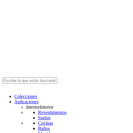
Close
Search
search
Menu
Colecciones
Aplicaciones
Interior
Interior
Revestimientos
Suelos
Cocinas
Baños