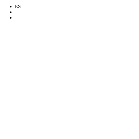
ES
search
Menu