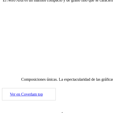
El Nero Ardí es un mármol compacto y de grano fino que se caracteriz
Composiciones únicas. La espectacularidad de las gráfica
Ver en Coverlam top