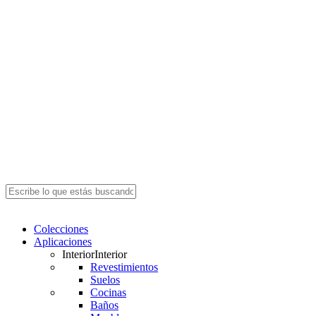
Close
Search
search
Menu
Colecciones
Aplicaciones
Interior
Interior
Revestimientos
Suelos
Cocinas
Baños