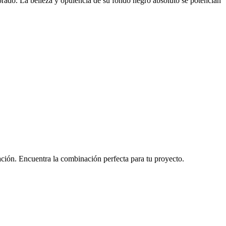
orado. La belleza y opulencia de su fondo negro absoluto se potencian
ción. Encuentra la combinación perfecta para tu proyecto.