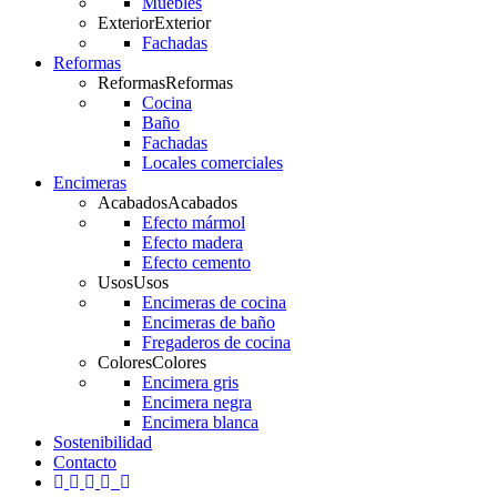
Muebles
Exterior
Exterior
Fachadas
Reformas
Reformas
Reformas
Cocina
Baño
Fachadas
Locales comerciales
Encimeras
Acabados
Acabados
Efecto mármol
Efecto madera
Efecto cemento
Usos
Usos
Encimeras de cocina
Encimeras de baño
Fregaderos de cocina
Colores
Colores
Encimera gris
Encimera negra
Encimera blanca
Sostenibilidad
Contacto
twitter
facebook
pinterest
linkedin
youtube
instagram