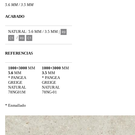
5.6 MM / 3.5 MM
ACABADO
NATURAL: 5.6 MM / 3.5 MM |
/
REFERENCIAS
1000×3000
MM
1000×3000
MM
5.6
MM
3.5
MM
* PANGEA
* PANGEA
GREIGE
GREIGE
NATURAL
NATURAL
78NG01M
78NG-01
* Enmallado