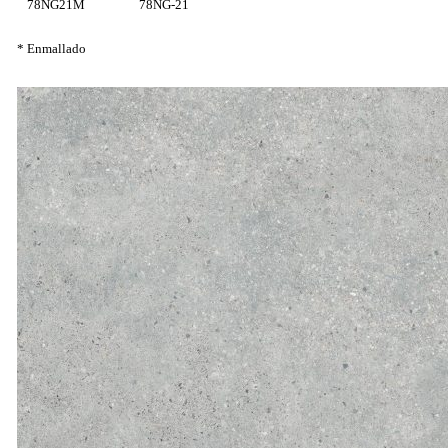
78NG21M
78NG-21
* Enmallado