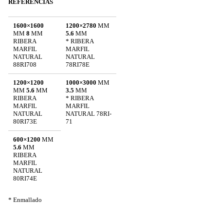
REFERENCIAS
1600×1600
1200×2780
MM
MM
8
MM
5.6
MM
RIBERA
* RIBERA
MARFIL
MARFIL
NATURAL
NATURAL
88RI708
78RI78E
1200×1200
1000×3000
MM
MM
5.6
MM
3.5
MM
RIBERA
* RIBERA
MARFIL
MARFIL
NATURAL
NATURAL 78RI-
80RI73E
71
600×1200
MM
5.6
MM
RIBERA
MARFIL
NATURAL
80RI74E
* Enmallado