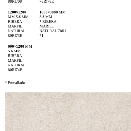
88RI708
78RI78E
1200×1200
1000×3000
MM
MM
5.6
MM
3.5
MM
RIBERA
* RIBERA
MARFIL
MARFIL
NATURAL
NATURAL 78RI-
80RI73E
71
600×1200
MM
5.6
MM
RIBERA
MARFIL
NATURAL
80RI74E
* Enmallado