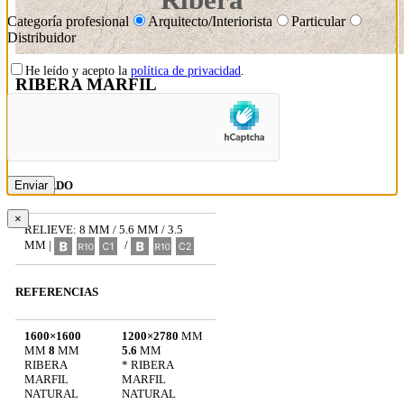
Categoría profesional
Arquitecto/Interiorista
Particular
Distribuidor
He leído y acepto la
política de privacidad
.
RIBERA MARFIL
8 MM / 5.6 MM / 3.5 MM
ACABADO
×
RELIEVE: 8 MM / 5.6 MM / 3.5
MM |
/
REFERENCIAS
1600×1600
1200×2780
MM
MM
8
MM
5.6
MM
RIBERA
* RIBERA
MARFIL
MARFIL
NATURAL
NATURAL