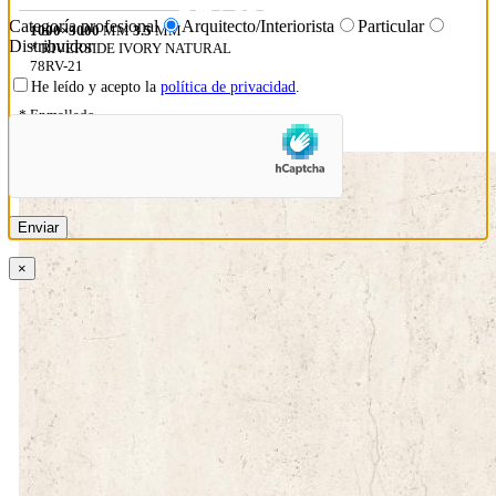
Categoría profesional
Arquitecto/Interiorista
Particular
1000×3000
MM
3.5
MM
Distribuidor
* RIVERSIDE IVORY NATURAL
78RV-21
He leído y acepto la
política de privacidad
.
* Enmallado
×