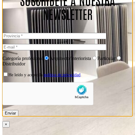
NEWSLETTER
Categoría profesional
Arquitecto/Interiorista
Particular
Distribuidor
He leído y acepto la
política de privacidad
.
×